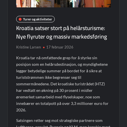
Turer og aktiviteter
Kroatia satser stort på helårsturisme:
Nye flyruter og massiv markedsføring
Kristine Larsen
17 februar 2026
Kroatia tar nå omfattende grep for å styrke sin
posisjon som en helårsdestinasjon, og myndighetene
legger betydelige summer på bordet for å sikre at
turiststrømmen ikke begrenser seg til
sommermånedene. Det kroatiske turistrådet (HTZ)
har vedtatt en økning på 30 prosent i midler
øremerket samarbeid med flyselskaper, noe som
innebærer en totalpott på over 3,3 millioner euro for
2026.
Satsingen retter seg mot strategiske partnere som
Lufthansa, easyJet, Ryanair og KLM, men kanskje mest