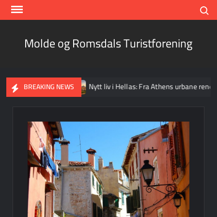
Skip
Search
to
content
Molde og Romsdals Turistforening
r egen bakgård
Nytt liv i Hellas: Fra Athens urbane renessans
BREAKING NEWS