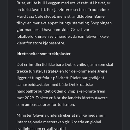
Buza, et lite hull i veggen med utsikt rett ut i havet, er
en turistfavoritt. For jazzinteresserte er Troubadour
Hard Jazz Café stedet, mens strandklubben Banje
tilbyr en mer avslappet lounge-stemning. Shoppingen
gjør man best i havneområdet Gruz, hvor
lokalbefolkningen selv handler, da gamlebyen ikke er
kjent for store kjøpesentre.
Idrettshelter som trekkplaster
Det er imidlertid ikke bare Dubrovniks sjarm som skal
trekke turister. I strategien for de kommende årene
ligger et tungt fokus på idrett. Rådet har godkjent
samarbeidsavtaler med både Det kroatiske
håndballforbundet og den olympiske komité frem
mot 2029. Tanken er å bruke landets idrettsutøvere
som ambassadører for turismen.
Minister Glavina understreker at nylige medaljer i
internasjonale mesterskap gir Kroatia en global
synlighet som er gull verdt i