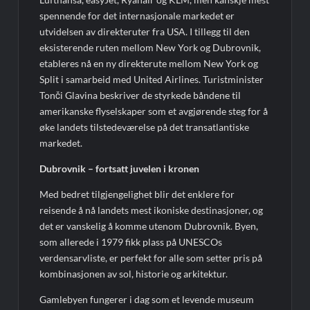
spennende for det internasjonale markedet er
utvidelsen av direkteruter fra USA. I tillegg til den
eksisterende ruten mellom New York og Dubrovnik,
etableres nå en ny direkterute mellom New York og
Split i samarbeid med United Airlines. Turistminister
Tonči Glavina beskriver de styrkede båndene til
amerikanske flyselskaper som et avgjørende steg for å
øke landets tilstedeværelse på det transatlantiske
markedet.
Dubrovnik – fortsatt juvelen i kronen
Med bedret tilgjengelighet blir det enklere for
reisende å nå landets mest ikoniske destinasjoner, og
det er vanskelig å komme utenom Dubrovnik. Byen,
som allerede i 1979 fikk plass på UNESCOs
verdensarvliste, er perfekt for alle som setter pris på
kombinasjonen av sol, historie og arkitektur.
Gamlebyen fungerer i dag som et levende museum