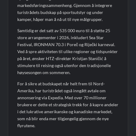
markedsføringssammenheng. Gjennom å integrere
turistrådets budskap på sportsutstyr og under
kamper, håper man å nå ut til nye målgrupper.
Samtidig er det satt av 535 000 euro til å støtte 25
store arrangementer i 2026, inkludert Sea Star
Festival, IRONMAN 70.3 i Poreč og Riječki karneval.
Ved å spre aktiviteten til ulike regioner og tidspunkter
på året, ønsker HTZ-direktør Kristjan Staničić å
stimulere til reising også utenfor den tradisjonelle
høysesongen om sommeren.
For å sikre at budskapet når helt frem til Nord-
Amerika, har turistrådet også inngått avtale om
annonsering via Expedia. Med over 70 millioner
brukere er dette et strategisk trekk for å kapre andeler
i det lukrative amerikanske og kanadiske markedet,
som nå blir enda mer tilgjengelig gjennom de nye
flyrutene.