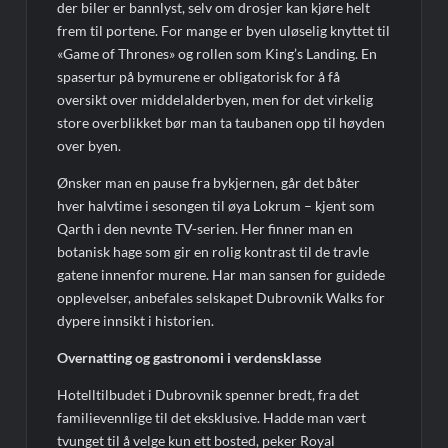
der biler er bannlyst, selv om drosjer kan kjøre helt
frem til portene. For mange er byen uløselig knyttet til
«Game of Thrones» og rollen som King’s Landing. En
spasertur på bymurene er obligatorisk for å få
oversikt over middelalderbyen, men for det virkelig
store overblikket bør man ta taubanen opp til høyden
over byen.
Ønsker man en pause fra bykjernen, går det båter
hver halvtime i sesongen til øya Lokrum – kjent som
Qarth i den nevnte TV-serien. Her finner man en
botanisk hage som gir en rolig kontrast til de travle
gatene innenfor murene. Har man sansen for guidede
opplevelser, anbefales selskapet Dubrovnik Walks for
dypere innsikt i historien.
Overnatting og gastronomi i verdensklasse
Hotelltilbudet i Dubrovnik spenner bredt, fra det
familievennlige til det eksklusive. Hadde man vært
tvunget til å velge kun ett bosted, peker Royal