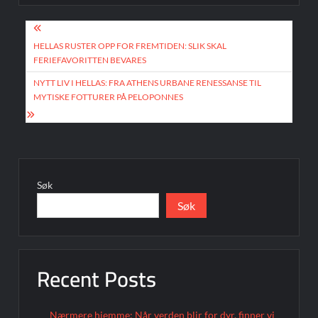
Innleggsnavigasjon
HELLAS RUSTER OPP FOR FREMTIDEN: SLIK SKAL
FERIEFAVORITTEN BEVARES
NYTT LIV I HELLAS: FRA ATHENS URBANE RENESSANSE TIL
MYTISKE FOTTURER PÅ PELOPONNES
Søk
Søk
Recent Posts
Nærmere hjemme: Når verden blir for dyr, finner vi