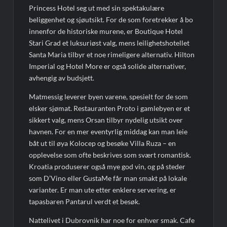
Princess Hotel seg ut med sin spektakulære
beliggenhet og sjøutsikt. For de som foretrekker å bo
innenfor de historiske murene, er Boutique Hotel
Stari Grad et luksuriøst valg, mens leilighetshotellet
Santa Maria tilbyr et noe rimeligere alternativ. Hilton
Imperial og Hotel More er også solide alternativer,
avhengig av budsjett.
Matmessig leverer byen varene, spesielt for de som
elsker sjømat. Restauranten Proto i gamlebyen er et
sikkert valg, mens Orsan tilbyr nydelig utsikt over
havnen. For en mer eventyrlig middag kan man leie
båt ut til øya Kolocep og besøke Villa Ruza – en
opplevelse som ofte beskrives som svært romantisk.
Kroatia produserer også mye god vin, og på steder
som D’Vino eller GustaMe får man smakt på lokale
varianter. Er man ute etter enklere servering, er
tapasbaren Pantarul verdt et besøk.
Nattelivet i Dubrovnik har noe for enhver smak. Cafe