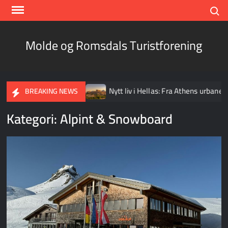
Skip
Search
to
content
Molde og Romsdals Turistforening
n i vår egen bakgård
Nytt liv i Hellas: Fra Athens urbane ren
BREAKING NEWS
Kategori:
Alpint & Snowboard