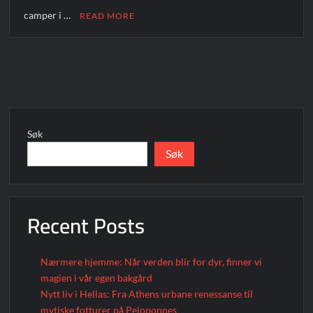
camper i …
READ MORE
Søk
Søk
Recent Posts
Nærmere hjemme: Når verden blir for dyr, finner vi
magien i vår egen bakgård
Nytt liv i Hellas: Fra Athens urbane renessanse til
mytiske fotturer på Peloponnes