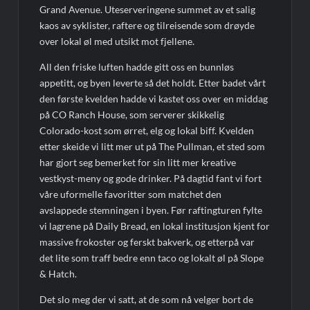
Grand Avenue. Uteserveringene summet av et salig
kaos av syklister, raftere og tilreisende som drøyde
over lokal øl med utsikt mot fjellene.
All den friske luften hadde gitt oss en bunnløs
appetitt, og byen leverte så det holdt. Etter badet vårt
den første kvelden hadde vi kastet oss over en middag
på CO Ranch House, som serverer skikkelig
Colorado-kost som ørret, elg og lokal biff. Kvelden
etter skeide vi litt mer ut på The Pullman, et sted som
har gjort seg bemerket for sin litt mer kreative
vestkyst-meny og gode drinker. På dagtid fant vi fort
våre uformelle favoritter som matchet den
avslappede stemningen i byen. Før raftingturen fylte
vi lagrene på Daily Bread, en lokal institusjon kjent for
massive frokoster og ferskt bakverk, og etterpå var
det lite som traff bedre enn taco og lokalt øl på Slope
& Hatch.
Det slo meg der vi satt, at de som nå velger bort de