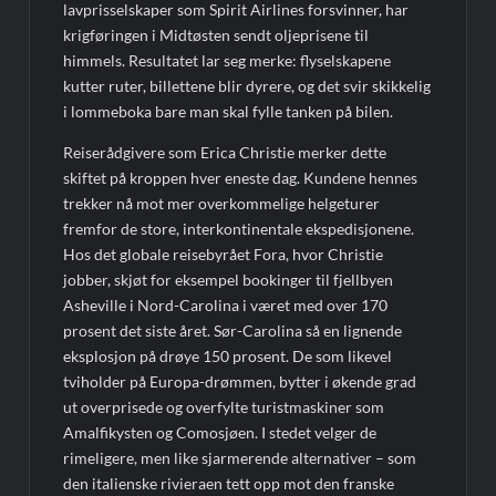
lavprisselskaper som Spirit Airlines forsvinner, har
krigføringen i Midtøsten sendt oljeprisene til
himmels. Resultatet lar seg merke: flyselskapene
kutter ruter, billettene blir dyrere, og det svir skikkelig
i lommeboka bare man skal fylle tanken på bilen.
Reiserådgivere som Erica Christie merker dette
skiftet på kroppen hver eneste dag. Kundene hennes
trekker nå mot mer overkommelige helgeturer
fremfor de store, interkontinentale ekspedisjonene.
Hos det globale reisebyrået Fora, hvor Christie
jobber, skjøt for eksempel bookinger til fjellbyen
Asheville i Nord-Carolina i været med over 170
prosent det siste året. Sør-Carolina så en lignende
eksplosjon på drøye 150 prosent. De som likevel
tviholder på Europa-drømmen, bytter i økende grad
ut overprisede og overfylte turistmaskiner som
Amalfikysten og Comosjøen. I stedet velger de
rimeligere, men like sjarmerende alternativer – som
den italienske rivieraen tett opp mot den franske