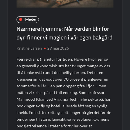
Nyheter
Nærmere hjemme: Når verden blir for
dyr, finner vi magien i vår egen bakgård
Kristine Larsen
29 mai 2026
Færre drar på langtur for tiden. Høyere flypriser og
en generell økonomisk uro har tvunget mange av oss
til å tenke nytt rundt den hellige ferien. Det er en
kjensgjerning at godt over 70 prosent planlegger en
sommerferie i år – en pen oppgang fra i fjor – men
måten vi reiser på er i full endring. Som professor
Mahmood Khan ved Virginia Tech nylig pekte på, har
bookinger av fly og hotell allerede fått seg en synlig
knekk. Folk sitter rett og slett lenger på gjerdet før de
binder seg til store, langsiktige reiseplaner. Og mens
budsjettreisende i statene fortviler over at