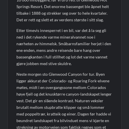
Springs Resort. Det enorme bassenget ble åpnet helt
tilbake i 1888 og strekker seg over to hele kvartaler.
Det er rett og slett et av verdens største i sitt slag.
Etter timevis innesperret i en bil, var det å la seg gli
ned i det rykende varme mineralvannet noe i
nærheten av himmelsk. Småbarnsfamilier herjet i den
ene enden, mens andre reisende bare hang over
bassengkanten i full stillhet og lot det varme vannet
gjøre jobben med stive skuldre.
Neste morgen sto Glenwood Canyon for tur. Byen
ligger akkurat der Colorado- og Roaring Fork-elvene
møtes, midt i en overgangssone mellom Colorados
høye fjell og det knusktørre canyon-landskapet lenger
vest. Det gir en slående kontrast. Naturen veksler
brutalt mellom stupbratte klipper og små lommer
med poppeltrær, kratteik og einer. Dagen før hadde vi
beundret landskapet fra bilvinduet mens vi kjørte en
strekning av motorveien som faktisk regnes som et