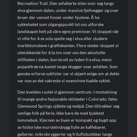
Recreation Trail. Den asfalterte stien snor seg langs
elva gjennom dalen, under massive fjellvegger og over
bruer der vannet fosser under hjulene. Å ha
sykkelsetet som utgangspunkt lot oss utforske
landskapet helt på våre egne premisser. Vi stoppet når
vi ville for å se sola speile seg i elva eller studere
markblomstene i grøftekanten. Flere steder stoppet vi
utelukkende for å ta inn over oss den absolutte
stillheten i dalen, kun brutt av lyden fra elva, mens
poppeltrærne kastet lange skygger over asfalten. Som
ganske erfarne syklister var vi skjønt enige om at dette
var noe av det vakreste vi noensinne hadde syklet.
Den kvelden ruslet vi gjennom sentrum. I motsetning
til mange andre fasjonable skisteder i Colorado, føles
Glenwood Springs ujålete og nedpå. Den tiltrekker seg
vanlige folk på ferie, ikke bare de med tjukkest
lommebok. Kjernen av byen er kompakt og bygd opp
av historiske mursteinsbygg fulle av kaffebarer,
gallerier, mikrobryggerier og friluftsbutikker langs