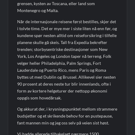
grensen, kysten av Toscana, eller land som
Montenegro og Malta.
Når de internasjonale reisene først bestilles, skjer det
i tolvte time. Det er mye mer i siste liten nå enn før, og
kundene spør nesten alltid om reiseforsikring i tilfelle
planene skulle gå skeis. Tall fra Expedia bekrefter
trenden; storbysentriske destinasjoner som New
York, Los Angeles og London taper nå terreng. Folk
velger heller Philadelphia, Palm Springs, Fort
Lauderdale og Puerto Rico, mens Paris og Roma
byttes ut med Dublin og Brussel. Allikevel sier nesten
90 prosent at deres neste tur blir innenlands, ofte i
form av kortere helgeturer der nettopp økonomi
oppgis som hovedårsak.
Og akkurat der, i krysningspunktet mellom strammere
budsjetter og et skrikende behov for en pustepause,
fant mannen min og jeg oss selv på veien sist høst.
Vi hadde allerede tilbakelagt nærmere 1500