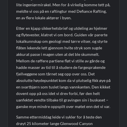
lite ingeniørmirakel. Men for å virkelig komme tett på,
meldte vi oss på en raftingtur med Defiance Rafting,
en av flere lokale aktører i byen.
Etter en kjapp sikkerhetsbrief og utdeling av hjelmer
og flytevester, klatret vi om bord. Guiden vår parerte
lokalkunnskap om geologi med tørre vitser, og styrte
flåten lekende lett gjennom hvite stryk som sugde
akkurat passe i magen uten at det ble skummelt.
Mellom de røffere partiene fløt vi stille av gårde og
hadde masser av tid til å studere de fargesprakende
fjellveggene som tårnet seg opp over oss. Det
absolutte høydepunktet kom da vi plutselig fikk øye på
en svartbjørn som tuslet langs vannkanten. Den kikket
dovent opp på oss idet vi drev forbi, før den helt
uanfektet vendte tilbake til gravingen sin i buskaset –
ganske mye mindre oppspilt over møtet enn det vi var.
Samme ettermiddag leide vi sykler for å teste den
drøyt 25 kilometer lange Glenwood Canyon