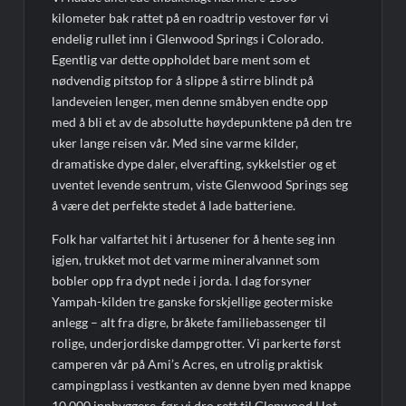
kilometer bak rattet på en roadtrip vestover før vi
endelig rullet inn i Glenwood Springs i Colorado.
Egentlig var dette oppholdet bare ment som et
nødvendig pitstop for å slippe å stirre blindt på
landeveien lenger, men denne småbyen endte opp
med å bli et av de absolutte høydepunktene på den tre
uker lange reisen vår. Med sine varme kilder,
dramatiske dype daler, elverafting, sykkelstier og et
uventet levende sentrum, viste Glenwood Springs seg
å være det perfekte stedet å lade batteriene.
Folk har valfartet hit i årtusener for å hente seg inn
igjen, trukket mot det varme mineralvannet som
bobler opp fra dypt nede i jorda. I dag forsyner
Yampah-kilden tre ganske forskjellige geotermiske
anlegg – alt fra digre, bråkete familiebassenger til
rolige, underjordiske dampgrotter. Vi parkerte først
camperen vår på Ami’s Acres, en utrolig praktisk
campingplass i vestkanten av denne byen med knappe
10 000 innbyggere, før vi dro rett til Glenwood Hot