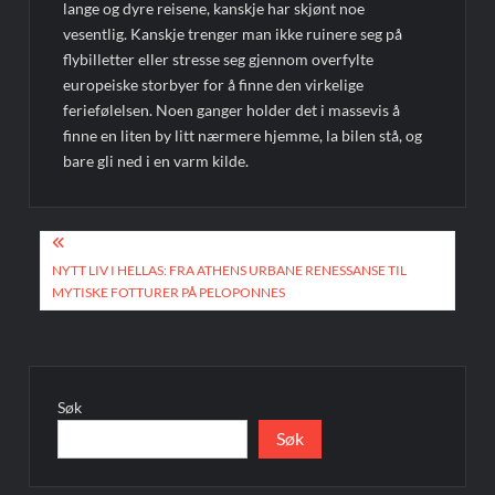
lange og dyre reisene, kanskje har skjønt noe
vesentlig. Kanskje trenger man ikke ruinere seg på
flybilletter eller stresse seg gjennom overfylte
europeiske storbyer for å finne den virkelige
feriefølelsen. Noen ganger holder det i massevis å
finne en liten by litt nærmere hjemme, la bilen stå, og
bare gli ned i en varm kilde.
Innleggsnavigasjon
NYTT LIV I HELLAS: FRA ATHENS URBANE RENESSANSE TIL
MYTISKE FOTTURER PÅ PELOPONNES
Søk
Søk