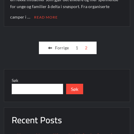
for unge og familier å delta i snøsport. Fra organiserte
camper i …
READ MORE
Sidepaginering
Forrige
1
2
Søk
Søk
Recent Posts