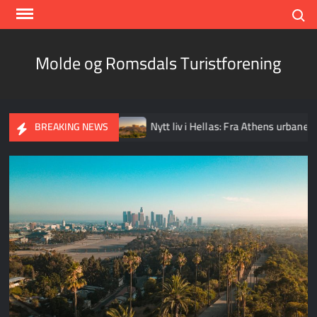
Skip
Search
to
content
Molde og Romsdals Turistforening
n i vår egen bakgård
Nytt liv i Hellas: Fra Athens urbane re
BREAKING NEWS